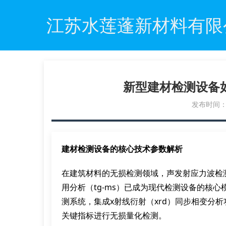
江苏水莲蓬新材料有限
新型建材检测设备
发布时间：20
建材检测设备的核心技术参数解析
在建筑材料的无损检测领域，声发射应力波检测技术（ac
用分析（tg-ms）已成为现代检测设备的核
测系统，集成x射线衍射（xrd）同步相变分
关键指标进行无损量化检测。