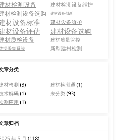
建材检测设备
建材检测设备维护
建材检测设备选购
建材设备创新
建材设备标准
建材设备维护
建材设备评估
建材设备选购
建材质检设备
建材质量管控
新型建材检测
数据采集系统
文章分类
建材检测
(3)
建材检测通
(1)
技术解码
(1)
未分类
(93)
检测应用
(1)
文章归档
2025 年 5 月
(118)