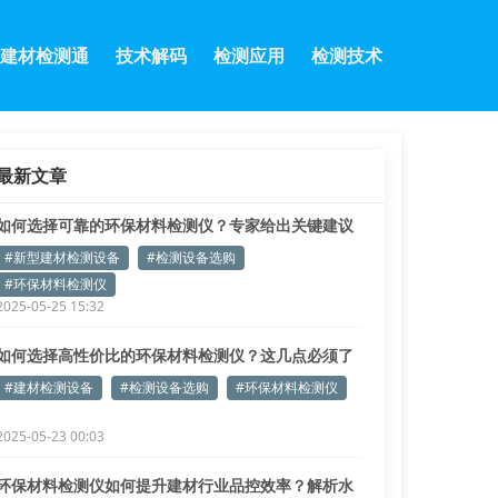
建材检测通
技术解码
检测应用
检测技术
最新文章
如何选择可靠的环保材料检测仪？专家给出关键建议
#新型建材检测设备
#检测设备选购
#环保材料检测仪
2025-05-25 15:32
如何选择高性价比的环保材料检测仪？这几点必须了
解！
#建材检测设备
#检测设备选购
#环保材料检测仪
2025-05-23 00:03
环保材料检测仪如何提升建材行业品控效率？解析水