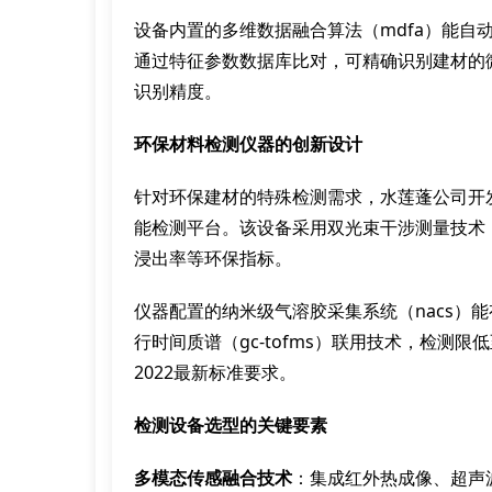
设备内置的多维数据融合算法（mdfa）能自
通过特征参数数据库比对，可精确识别建材的微
识别精度。
环保材料检测仪器的创新设计
针对环保建材的特殊检测需求，水莲蓬公司开发
能检测平台。该设备采用双光束干涉测量技术，
浸出率等环保指标。
仪器配置的纳米级气溶胶采集系统（nacs）
行时间质谱（gc-tofms）联用技术，检测限低至0
2022最新标准要求。
检测设备选型的关键要素
多模态传感融合技术
：集成红外热成像、超声