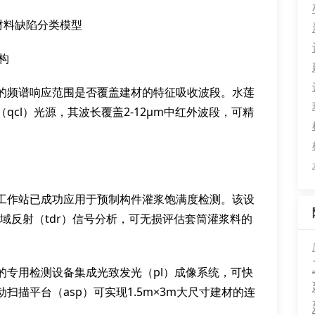
材料缺陷分类模型
构
的频谱响应范围是否覆盖建材的特征吸收波段。水莲
cl）光源，其波长覆盖2-12μm中红外波段，可精
工作站已成功应用于预制构件灌浆饱满度检测。该设
时域反射（tdr）信号分析，可无损评估套筒灌浆料的
发的专用检测设备集成光致发光（pl）成像系统，可快
描平台（asp）可实现1.5m×3m大尺寸建材的连