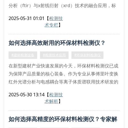
分析（ftir）与x射线衍射（xrd）技术的融合应用，标
志着材料表征领域进入量子化检测阶段。江苏水莲蓬研
2025-05-31 01:01
【
检测技
发团队通过改进相位对比显微术，成功将建材孔隙率检
术专栏
】
测精度提升至纳米级范畴，这得益于磁致伸缩传感器的
创新应用。
如何选择高效耐用的环保材料检测仪？
检测设备核心参数解密
新型建材检测设备厂家的核心竞争力体现在临界检测阈
#建材检测设备
#检测技术应用
#环保材料检测仪
值设定能力。以astm e1354标准
在新型建材产业快速发展的今天，环保材料检测仪已成
为保障产品质量的核心装备。作为专业从事傅里叶变换
红外光谱分析与电感耦合等离子体质谱联用技术研发的
江苏水莲蓬新材料有限公司，我们深入解析检测设备的
2025-05-30 13:14
【
检测技
关键技术参数，为行业提供精准选型指南。
术解析
】
一、检测设备核心性能指标
1. 热重-差示扫描量热联用系统的温控精度需达到
如何选择高精度的环保材料检测仪？专家解
±0.1℃