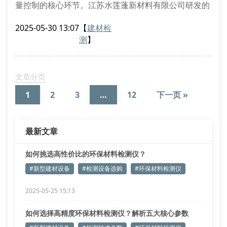
量控制的核心环节。江苏水莲蓬新材料有限公司研发的
第三代智能检测系统，采用相位阵列超声波探伤技术，
2025-05-30 13:07
【
建材检
配合数字图像相关法（dic）应变分析模块，可实现对
测
】
碳纤维增强复合材料的多维度无损检测。该设备搭载的
机器学习算法能自动识别层间剥离、纤维断裂等32类典
型缺陷，检测精度达到astm e2375-16标准的1.5倍。
文章分页
环保材料检
1
2
3
…
12
下一页 »
最新文章
如何挑选高性价比的环保材料检测仪？
#新型建材设备
#检测设备选购
#环保材料检测仪
2025-05-25 15:13
如何选择高精度环保材料检测仪？解析五大核心参数