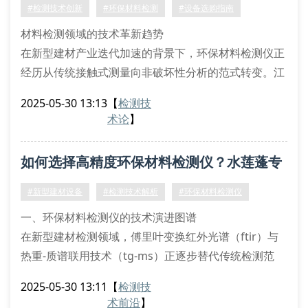
2. x射线荧光光谱仪的检出限应低于1ppm
析关键指标
#检测技术创新
#环保材料检测
#设备选购指南
3. 激光粒度分析仪需配备动态光散
材料检测领域的技术革新趋势
在新型建材产业迭代加速的背景下，环保材料检测仪正
经历从传统接触式测量向非破坏性分析的范式转变。江
苏水莲蓬新材料有限公司研发的傅里叶红外光谱分析模
2025-05-30 13:13
【
检测技
块，已实现0.02μm级微观结构辨识能力，配合自主研
术论
】
发的纳米级传感器阵列，可同步完成12项材料参数的在
线监测。值得注意的是，热重-差示扫描同步联用技术
如何选择高精度环保材料检测仪？水莲蓬专
（tg-dsc）的应用，使建材检测设备在相变分析精度上
达到astm e1131
家深度解析
#新型建材设备
#检测技术解析
#环保材料检测仪
一、环保材料检测仪的技术演进图谱
在新型建材检测领域，傅里叶变换红外光谱（ftir）与
热重-质谱联用技术（tg-ms）正逐步替代传统检测范
式。江苏水莲蓬新材料有限公司研发的sp-8800系列检
2025-05-30 13:11
【
检测技
测设备，采用原位衰减全反射（atr）探头技术，可实
术前沿
】