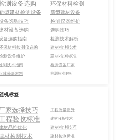
检测设备选购
环保材料检测
新型建材检测设备
新型建材设备
设备选购技巧
检测仪器维护
建材设备选购
选购技巧
设备选购指南
检测技术解析
环保材料检测仪选购
建材检测技术
检测设备维护
建材检测标准
检测技术指南
检测设备厂家
水莲蓬新材料
检测标准解析
随机标签
厂家选择技巧
工程质量提升
工程验收标准
建材分析技术
建材品控优化
建材检测技巧
建材检测技术
建材检测标准