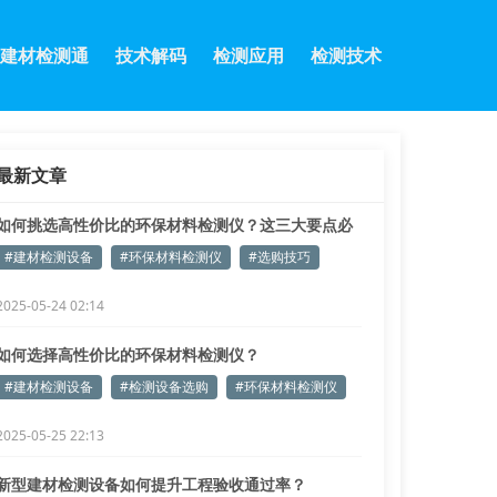
建材检测通
技术解码
检测应用
检测技术
最新文章
如何挑选高性价比的环保材料检测仪？这三大要点必
须掌握！
#建材检测设备
#环保材料检测仪
#选购技巧
2025-05-24 02:14
如何选择高性价比的环保材料检测仪？
#建材检测设备
#检测设备选购
#环保材料检测仪
2025-05-25 22:13
新型建材检测设备如何提升工程验收通过率？