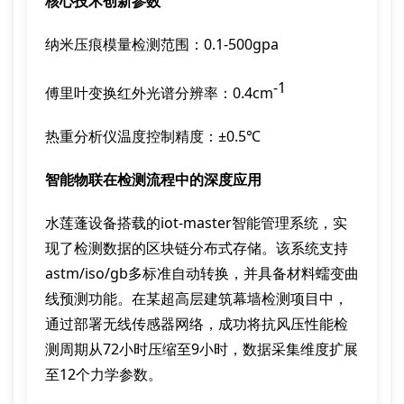
核心技术创新参数
纳米压痕模量检测范围：0.1-500gpa
-1
傅里叶变换红外光谱分辨率：0.4cm
热重分析仪温度控制精度：±0.5℃
智能物联在检测流程中的深度应用
水莲蓬设备搭载的iot-master智能管理系统，实
现了检测数据的区块链分布式存储。该系统支持
astm/iso/gb多标准自动转换，并具备材料蠕变曲
线预测功能。在某超高层建筑幕墙检测项目中，
通过部署无线传感器网络，成功将抗风压性能检
测周期从72小时压缩至9小时，数据采集维度扩展
至12个力学参数。