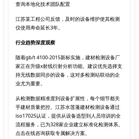
查询本地化技术团队配置
江苏某工程公司反馈，及时的设备维护使其检测
仪使用寿命延长3年。
行业趋势深度观察
随着gb/t 4100-2015新标实施，建材检测设备厂
家正在升级x射线衍射分析功能。建议优先选择支
持无线数据同步的设备，这对多检测站联动的企
业尤为重要。
从检测数据精准度到设备扩展性，每个细节都关
乎建材质量把控。江苏水莲蓬建材检测设备通过
iso17025认证，提供从设备选型到人员培训的全
流程服务，已为328家企业建立标准化检测体系。
点击在线咨询获取专属解决方案。