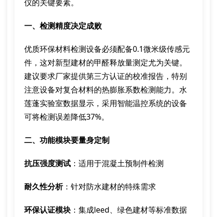
仪的关键要素。
一、检测精度决定成败
优质环保材料检测设备必须配备0.1微米级传感元
件，这对新型建材的甲醛释放量测定尤为关键。
建议要求厂家提供第三方认证的校准报告，特别
注意设备对复合材料的热膨胀系数检测能力。水
莲蓬实验室数据显示，采用智能温控系统的设备
可将检测误差降低37%。
二、功能模块要量身定制
抗压强度测试
：适用于混凝土预制件检测
耐久性分析
：针对防水建材的特殊需求
环保认证模块
：集成leed、绿色建材等标准数据