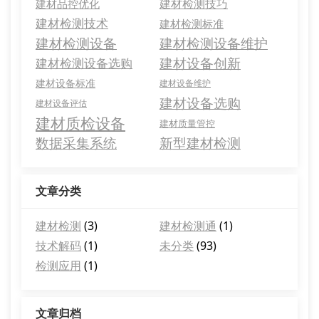
建材检测技巧
建材品控优化
建材检测技术
建材检测标准
建材检测设备
建材检测设备维护
建材设备创新
建材检测设备选购
建材设备标准
建材设备维护
建材设备选购
建材设备评估
建材质检设备
建材质量管控
数据采集系统
新型建材检测
文章分类
建材检测
(3)
建材检测通
(1)
技术解码
(1)
未分类
(93)
检测应用
(1)
文章归档