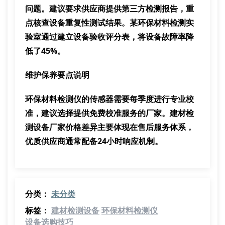
问题。建议要求供应商提供第三方检测报告，重
点核查设备重复性测试结果。某环保材料检测实
验室通过建立设备验收评分表，将设备故障率降
低了45%。
维护保养要点说明
环保材料检测仪的传感器需要每季度进行专业校
准，建议选择提供免费校准服务的厂家。建材检
测设备厂家价格差异主要体现在售后服务体系，
优质供应商通常配备24小时响应机制。
分类：
未分类
标签：
建材检测设备
环保材料检测仪
设备选购技巧