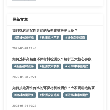
最新文章
如何甄选适配性更优的新型建材检测设备？
#建材检测标准
#检测技术革新
#设备选型指南
2025-05-28 13:43
如何选择高精度环保材料检测仪？解析五大核心参数
#新型建材设备
#检测技术参数
#环保材料检测仪
2025-05-28 22:21
如何挑选高性价比的环保材料检测仪？专家揭秘选购要
点
#建材检测设备
#检测设备选购
#环保材料检测仪
2025-05-24 10:27