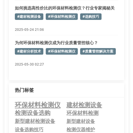
如何挑选高性价比的环保材料检测仪？行业专家揭秘关
键指标
#建材检测设备
#环保材料检测仪
#选购技巧
2025-05-24 21:06
为何环保材料检测仪成为行业质量管控核心？
#建材分析技术
#环保材料检测仪
#质量管控解决方案
2025-05-30 02:27
热门标签
环保材料检测仪
建材检测设备
检测设备选购
环保材料检测
新型建材检测设备
新型建材设备
设备选购技巧
检测仪器维护