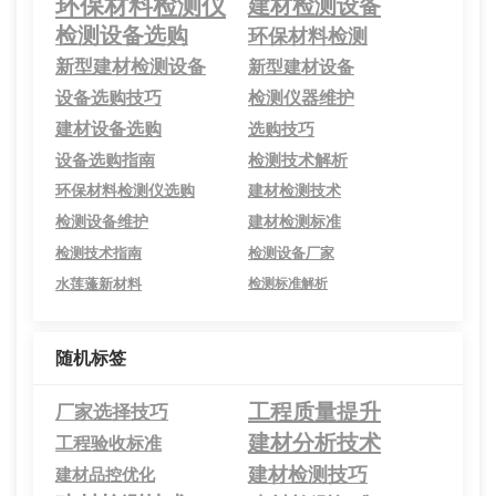
环保材料检测仪
建材检测设备
检测设备选购
环保材料检测
新型建材检测设备
新型建材设备
设备选购技巧
检测仪器维护
建材设备选购
选购技巧
设备选购指南
检测技术解析
环保材料检测仪选购
建材检测技术
检测设备维护
建材检测标准
检测技术指南
检测设备厂家
水莲蓬新材料
检测标准解析
随机标签
工程质量提升
厂家选择技巧
建材分析技术
工程验收标准
建材检测技巧
建材品控优化