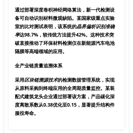
通过部署
深度卷积神经网络算法
，新一代检测设
备可自动识别材料微观缺陷。某国家级重点实验
室的比对测试表明，该系统的
晶界偏析识别准确
率
达98.7%，较传统方法提升42%。这种技术突
破直接推动了
环保材料检测仪
在新能源汽车电池
隔膜等高端领域的应用。
全产业链质量追溯体系
采用
区块链溯源技术
的检测数据管理系统，实现
从原料采购到终端应用的全周期质量监控。某装
配式建筑龙头企业通过部署该方案，产品
碳化深
度离散系数
从0.38优化至0.15，显著提升结构件
服役寿命。