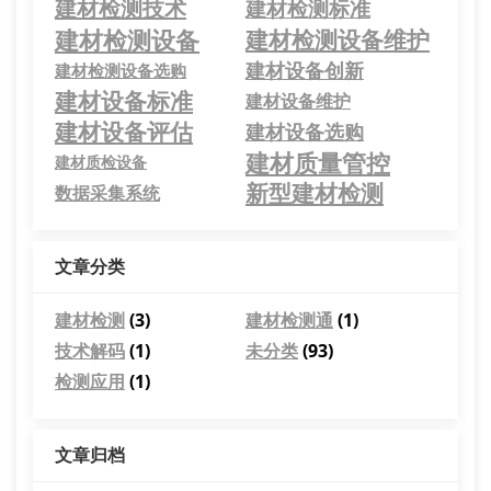
建材检测技术
建材检测标准
建材检测设备
建材检测设备维护
建材设备创新
建材检测设备选购
建材设备标准
建材设备维护
建材设备评估
建材设备选购
建材质量管控
建材质检设备
新型建材检测
数据采集系统
文章分类
建材检测
(3)
建材检测通
(1)
技术解码
(1)
未分类
(93)
检测应用
(1)
文章归档