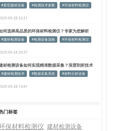
#新型建材设备
#检测技术参数
#环保材料检测仪
2025-05-28 22:21
如何选择高品质的环保材料检测仪？专家为您解析
#建材检测设备
#检测设备选购
#环保材料检测仪
2025-05-24 20:37
建材检测设备如何实现精准数据采集？深度剖析技术
内核
#建材检测技术
#数据采集系统
#材料分析设备
2025-05-28 13:41
热门标签
环保材料检测仪
建材检测设备