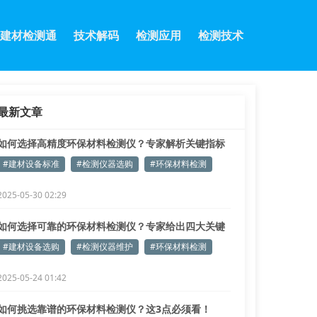
建材检测通
技术解码
检测应用
检测技术
最新文章
如何选择高精度环保材料检测仪？专家解析关键指标
#建材设备标准
#检测仪器选购
#环保材料检测
2025-05-30 02:29
如何选择可靠的环保材料检测仪？专家给出四大关键
点
#建材设备选购
#检测仪器维护
#环保材料检测
2025-05-24 01:42
如何挑选靠谱的环保材料检测仪？这3点必须看！