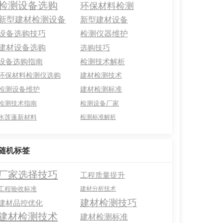
检测设备选购
环保材料检测
新型建材检测设备
新型建材设备
设备选购技巧
检测仪器维护
建材设备选购
选购技巧
设备选购指南
检测技术解析
环保材料检测仪选购
建材检测技术
检测设备维护
建材检测标准
检测技术指南
检测设备厂家
水莲蓬新材料
检测标准解析
随机标签
厂家选择技巧
工程质量提升
工程验收标准
建材分析技术
建材检测技巧
建材品控优化
建材检测技术
建材检测标准