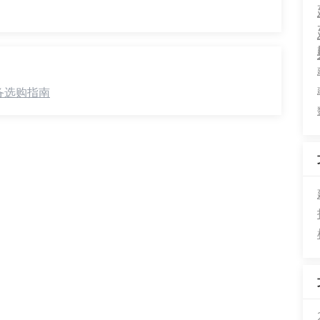
备选购指南