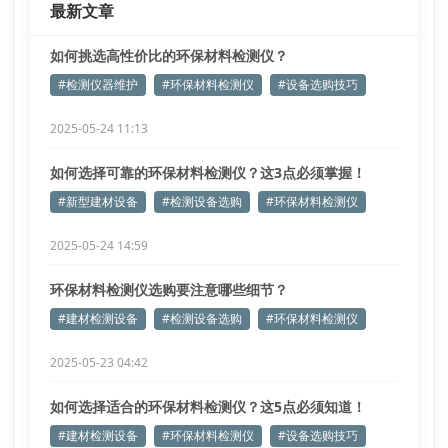
最新文章
如何挑选高性价比的环保材料检测仪？
#检测仪器维护
#环保材料检测仪
#设备选购技巧
2025-05-24 11:13
如何选择可靠的环保材料检测仪？这3点必须掌握！
#新型建材设备
#检测设备选购
#环保材料检测仪
2025-05-24 14:59
环保材料检测仪选购要注意哪些细节？
#建材检测设备
#检测设备选购
#环保材料检测仪
2025-05-23 04:42
如何选择适合的环保材料检测仪？这5点必须知道！
#建材检测设备
#环保材料检测仪
#设备选购技巧