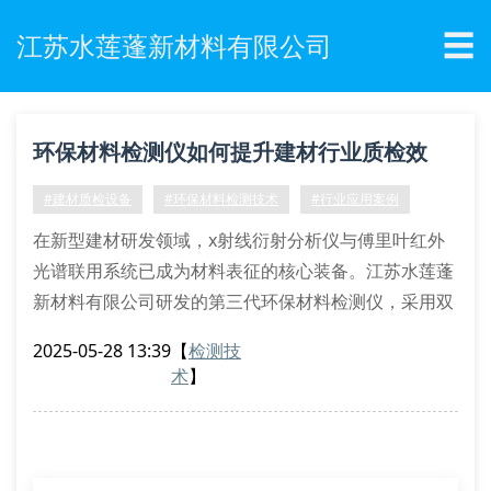
☰
江苏水莲蓬新材料有限公司
环保材料检测仪如何提升建材行业质检效
率？关键技术解析
#建材质检设备
#环保材料检测技术
#行业应用案例
在新型建材研发领域，x射线衍射分析仪与傅里叶红外
光谱联用系统已成为材料表征的核心装备。江苏水莲蓬
新材料有限公司研发的第三代环保材料检测仪，采用双
模式电离室设计，可实现0.1ppm级挥发性有机物的精
2025-05-28 13:39
【
检测技
准捕获。该设备配备的微流控芯片技术，使样品预处理
术
】
时间从传统120分钟缩短至18分钟。
创新检测技术的工程化应用
通过引入时间分辨荧光检测模块，水莲蓬新型建材检测
设备在混凝土外加剂成分分析中展现出独特优势