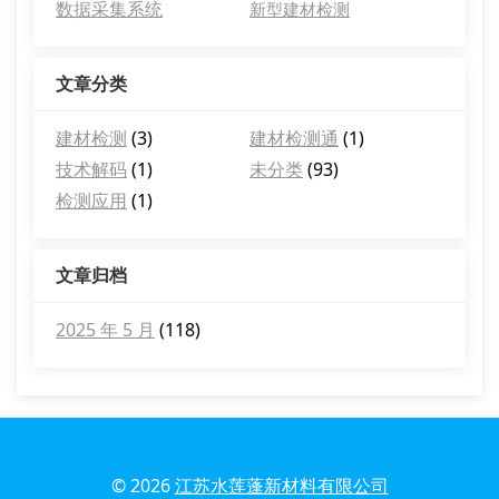
数据采集系统
新型建材检测
文章分类
建材检测
(3)
建材检测通
(1)
技术解码
(1)
未分类
(93)
检测应用
(1)
文章归档
2025 年 5 月
(118)
© 2026
江苏水莲蓬新材料有限公司