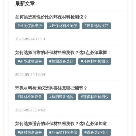
最新文章
如何挑选高性价比的环保材料检测仪？
#检测仪器维护
#环保材料检测仪
#设备选购技巧
2025-05-24 11:13
如何选择可靠的环保材料检测仪？这3点必须掌握！
#新型建材设备
#检测设备选购
#环保材料检测仪
2025-05-24 14:59
环保材料检测仪选购要注意哪些细节？
#建材检测设备
#检测设备选购
#环保材料检测仪
2025-05-23 04:42
如何选择适合的环保材料检测仪？这5点必须知道！
#建材检测设备
#环保材料检测仪
#设备选购技巧