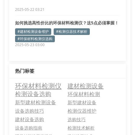
2025-05-22 03:21
如何挑选高性价比的环保材料检测仪？这5点必须掌握！
#建材检测设备维护
#检测仪器技术解析
#环保材料检测仪选购
2025-05-23 03:00
热门标签
环保材料检测仪
建材检测设备
检测设备选购
环保材料检测
新型建材检测设备
新型建材设备
设备选购技巧
检测仪器维护
建材设备选购
选购技巧
设备选购指南
检测技术解析