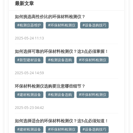
最新文章
如何挑选高性价比的环保材料检测仪？
#检测仪器维护
#环保材料检测仪
#设备选购技巧
2025-05-24 11:13
如何选择可靠的环保材料检测仪？这3点必须掌握！
#新型建材设备
#检测设备选购
#环保材料检测仪
2025-05-24 14:59
环保材料检测仪选购要注意哪些细节？
#建材检测设备
#检测设备选购
#环保材料检测仪
2025-05-23 04:42
如何选择适合的环保材料检测仪？这5点必须知道！
#建材检测设备
#环保材料检测仪
#设备选购技巧