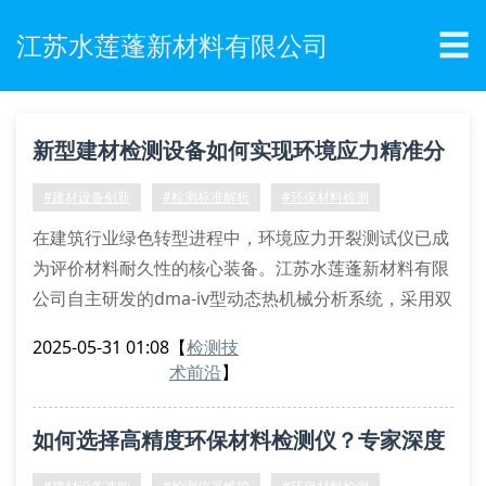
☰
江苏水莲蓬新材料有限公司
新型建材检测设备如何实现环境应力精准分
析？
#建材设备创新
#检测标准解析
#环保材料检测
在建筑行业绿色转型进程中，环境应力开裂测试仪已成
为评价材料耐久性的核心装备。江苏水莲蓬新材料有限
公司自主研发的dma-iv型动态热机械分析系统，采用双
悬臂梁扭矩加载技术，可精确测量0.1-100hz频率范围
2025-05-31 01:08
【
检测技
内的材料模量变化。
术前沿
】
环境应力测试关键参数解析
通过热失重联用（tg-dsc）技术，系统可同步监测建材
如何选择高精度环保材料检测仪？专家深度
在热循环过程中的质量损失与热流变化。配备的微区x
射线衍射（μ-xrd）模块，能捕捉材料微观
解析选购要点