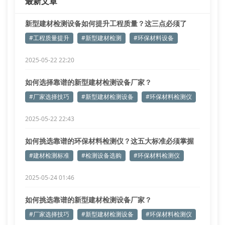
最新文章
热
新型建材检测设备如何提升工程质量？这三点必须了
解！
#工程质量提升
#新型建材检测
#环保材料设备
2025-05-22 22:20
如何选择靠谱的新型建材检测设备厂家？
#厂家选择技巧
#新型建材检测设备
#环保材料检测仪
2025-05-22 22:43
如何挑选靠谱的环保材料检测仪？这五大标准必须掌握
#建材检测标准
#检测设备选购
#环保材料检测仪
2025-05-24 01:46
如何挑选靠谱的新型建材检测设备厂家？
#厂家选择技巧
#新型建材检测设备
#环保材料检测仪