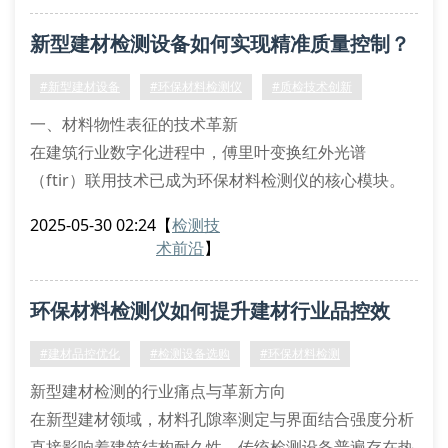
级。该设备配备的二维相关光谱分析算法，能精准识别
新型建材检测设备如何实现精准质量控制？
甲醛、苯系物等23种有害物质特征峰。
二、新型建材检测设
技术参数深度剖析
#新型建材设备
#环保材料检测仪
#质检技术创新
一、材料物性表征的技术革新
在建筑行业数字化进程中，傅里叶变换红外光谱
（ftir）联用技术已成为环保材料检测仪的核心模块。
通过配备高灵敏度的汞镉碲（mct）探测器，现代检测
2025-05-30 02:24
【
检测技
设备可精准识别pp/pe/pet等聚合物的特征官能团，其
术前沿
】
光谱分辨率可达0.4cm-1。某省级建材实验室采用配备
热重-质谱联用（tg-ms）系统的水莲蓬hx-9000型设备
环保材料检测仪如何提升建材行业品控效
后，成功将热分解温度检测误差控制在±0.8℃以内。
率？解析水莲蓬技术突破
#建材品控优化
#检测设备选购
#环保材料检测
新型建材检测的行业痛点与革新方向
在新型建材领域，材料孔隙率测定与界面结合强度分析
直接影响着建筑结构耐久性。传统检测设备普遍存在热