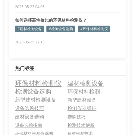
2025-05-23 04:06
如何选择高性价比的环保材料检测仪？
#建材检测设备
#检测设备选购
#环保材料检测仪
2025-05-25 22:13
热门标签
环保材料检测仪
建材检测设备
检测设备选购
环保材料检测
新型建材检测设备
新型建材设备
设备选购技巧
检测仪器维护
建材设备选购
选购技巧
设备选购指南
检测技术解析
环保材料检测仪选购
建材检测技术